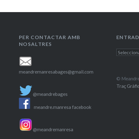
PER CONTACTAR AMB
ENTRAD
NOSALTRES
Entrades
antigues
meandremanresabages@gmail.com
© Meandre
Traç Gràfi
@meandrebages
meandre.manresa facebook
@meandremanresa