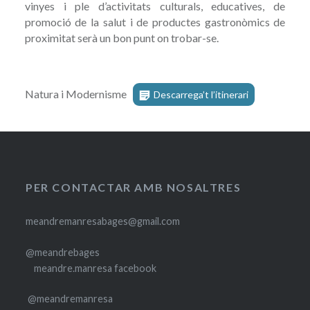
vinyes i ple d’activitats culturals, educatives, de
promoció de la salut i de productes gastronòmics de
proximitat serà un bon punt on trobar-se.
Natura i Modernisme
Descarrega’t l’itinerari
PER CONTACTAR AMB NOSALTRES
meandremanresabages@gmail.com
@meandrebages
meandre.manresa facebook
@meandremanresa