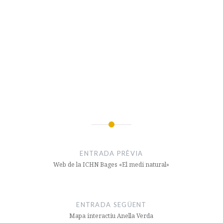
Navegació
d'entrades
ENTRADA PRÈVIA
Web de la ICHN Bages «El medi natural»
ENTRADA SEGÜENT
Mapa interactiu Anella Verda