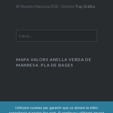
© Meandre Manresa 2018 – Disseny
Traç Gràfica
Cerca:
MAPA VALORS ANELLA VERDA DE
MANRESA. PLA DE BAGES
Utilitzem cookies per garantir que us donem la millor
experiència al nostre lloc web. Si continueu utilitzant aquest