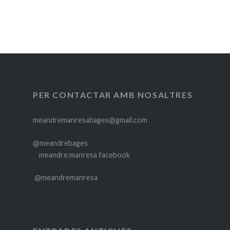
PER CONTACTAR AMB NOSALTRES
meandremanresabages@gmail.com
@meandrebages
meandre.manresa facebook
@meandremanresa