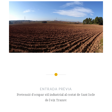
Navegació
d'entrades
ENTRADA PRÈVIA
Pretensió d’ocupar sòl industrial al costat de Sant Iscle
de l’eix Transv.