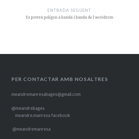
ENTRADA SEGÜENT
Es preten polígon a banda i banda de l’aeròdrom
PER CONTACTAR AMB NOSALTRES
meandremanresabages@gmail.com
@meandrebages
meandre.manresa facebook
@meandremanresa