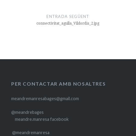
ENTRADA SEGÜENT
connectivitat_agulla_Vildordis_2.jpg
PER CONTACTAR AMB NOSALTRES
meandremanresabages@gmail.com
@meandrebages
meandre.manresa facebook
@meandremanresa