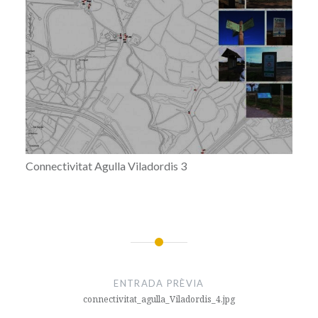
Connectivitat Agulla Viladordis 3
Navegació
d'entrades
ENTRADA PRÈVIA
connectivitat_agulla_Viladordis_4.jpg