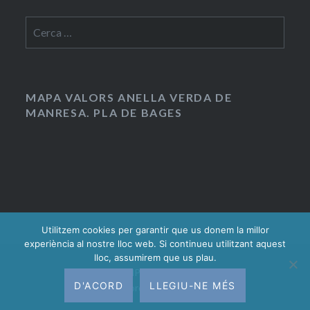
Cerca:
MAPA VALORS ANELLA VERDA DE
MANRESA. PLA DE BAGES
Utilitzem cookies per garantir que us donem la millor
experiència al nostre lloc web. Si continueu utilitzant aquest
lloc, assumirem que us plau.
Gràcies al WordPress.
|
Tema: Dyad 2 per
D'ACORD
LLEGIU-NE MÉS
WordPress.com
.