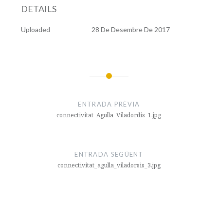
DETAILS
Uploaded
28 De Desembre De 2017
Navegació
d'entrades
ENTRADA PRÈVIA
connectivitat_Agulla_Viladordis_1.jpg
ENTRADA SEGÜENT
connectivitat_agulla_viladorsis_3.jpg