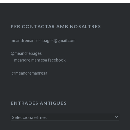
PER CONTACTAR AMB NOSALTRES
meandremanresabages@gmail.com
@meandrebages
meandre.manresa facebook
@meandremanresa
ENTRADES ANTIGUES
Entrades
antigues