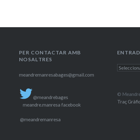
PER CONTACTAR AMB
ENTRAD
NOSALTRES
Entrades
meandremanresabages@gmail.com
antigues
© Meandre
@meandrebages
Traç Gràfi
meandre.manresa facebook
@meandremanresa