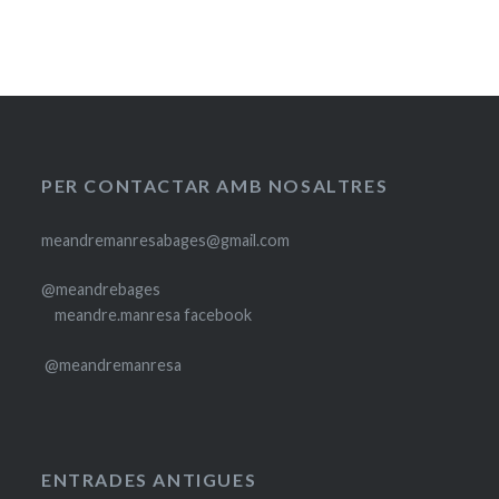
PER CONTACTAR AMB NOSALTRES
meandremanresabages@gmail.com
@meandrebages
meandre.manresa facebook
@meandremanresa
ENTRADES ANTIGUES