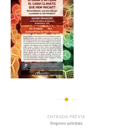
Navegació
d'entrades
ENTRADA PRÈVIA
Properes activitats