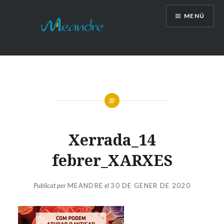
Vés
MENÚ
al
contingut
Xerrada_14
febrer_XARXES
Publicat per
MEANDRE
el
30 DE GENER DE 2020