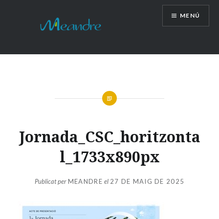
Vés
MENÚ
al
contingut
Jornada_CSC_horitzonta
l_1733x890px
Publicat per
MEANDRE
el
27 DE MAIG DE 2025