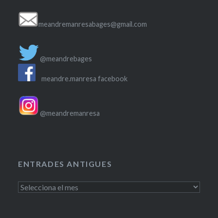
meandremanresabages@gmail.com
@meandrebages
meandre.manresa facebook
@meandremanresa
ENTRADES ANTIGUES
Entrades
antigues