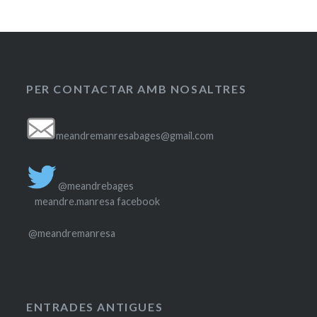
PER CONTACTAR AMB NOSALTRES
meandremanresabages@gmail.com
@meandrebages
meandre.manresa facebook
@meandremanresa
ENTRADES ANTIGUES