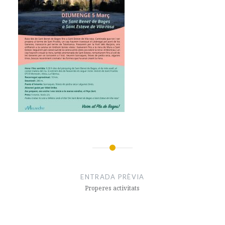
Navegació
d'entrades
ENTRADA PRÈVIA
Properes activitats