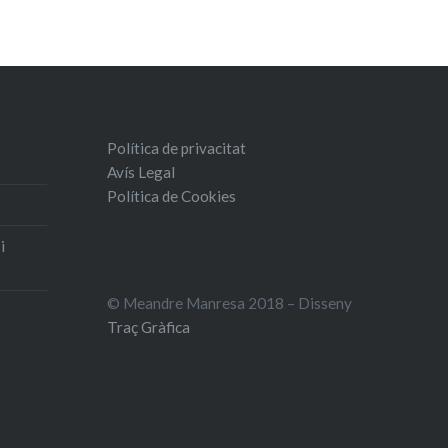
Política de privacitat
Avís Legal
Política de Cookies
i
© Meandre Manresa 2018 – Disseny
Traç Gràfica