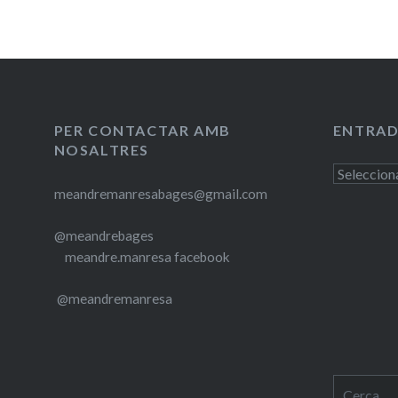
PER CONTACTAR AMB
ENTRAD
NOSALTRES
Entrades
meandremanresabages@gmail.com
antigues
@meandrebages
meandre.manresa facebook
@meandremanresa
Cerca: