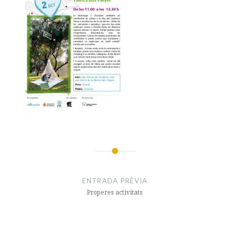
Navegació
d'entrades
ENTRADA PRÈVIA
Properes activitats