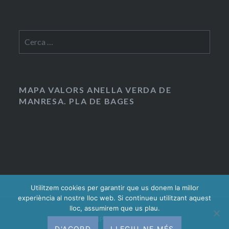
Cerca:
MAPA VALORS ANELLA VERDA DE
MANRESA. PLA DE BAGES
Utilitzem cookies per garantir que us donem la millor
experiència al nostre lloc web. Si continueu utilitzant aquest
lloc, assumirem que us plau.
Gràcies al WordPress.
|
Tema: Dyad 2 per
D'ACORD
LLEGIU-NE MÉS