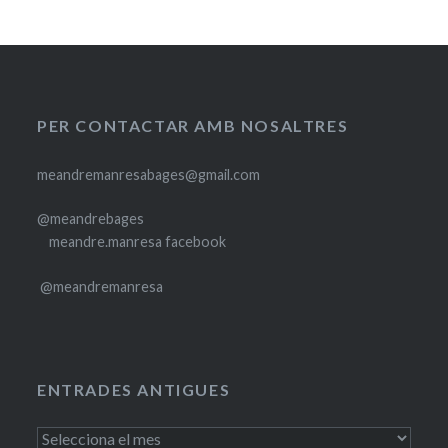
PER CONTACTAR AMB NOSALTRES
meandremanresabages@gmail.com
@meandrebages
meandre.manresa facebook
@meandremanresa
ENTRADES ANTIGUES
Entrades