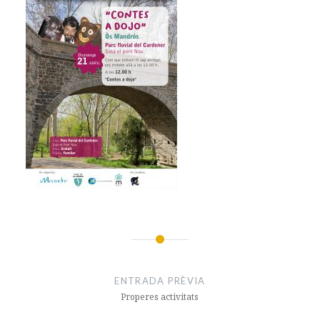
Navegació
d'entrades
ENTRADA PRÈVIA
Properes activitats