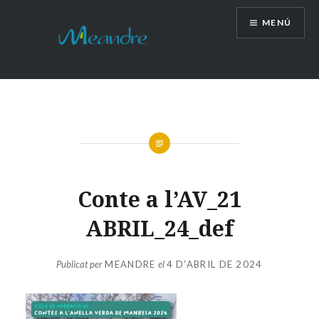
Vés
MENÚ
al
contingut
Conte a l’AV_21
ABRIL_24_def
Publicat per
MEANDRE
el
4 D'ABRIL DE 2024