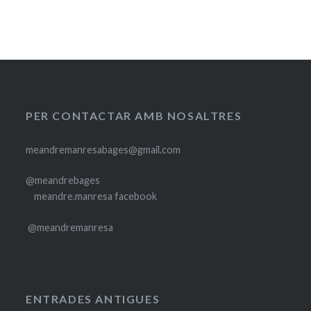
PER CONTACTAR AMB NOSALTRES
meandremanresabages@gmail.com
@meandrebages
meandre.manresa facebook
@meandremanresa
ENTRADES ANTIGUES