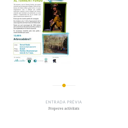
Navegació
d'entrades
ENTRADA PRÈVIA
Properes activitats