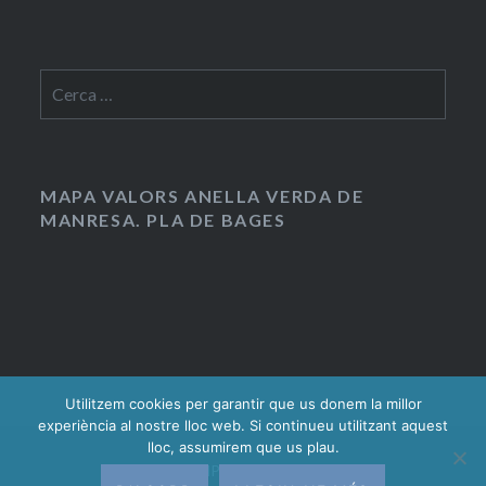
Cerca:
MAPA VALORS ANELLA VERDA DE
MANRESA. PLA DE BAGES
Utilitzem cookies per garantir que us donem la millor
experiència al nostre lloc web. Si continueu utilitzant aquest
lloc, assumirem que us plau.
Gràcies al WordPress.
|
Tema: Dyad 2 per