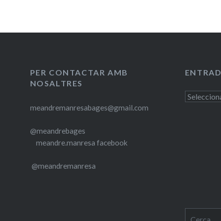
PER CONTACTAR AMB
ENTRAD
NOSALTRES
Entrades
meandremanresabages@gmail.com
antigues
@meandrebages
meandre.manresa facebook
@meandremanresa
Cerca: