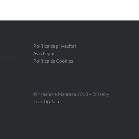
Política de privacitat
Avís Legal
Política de Cookies
i
© Meandre Manresa 2018 – Disseny
Traç Gràfica