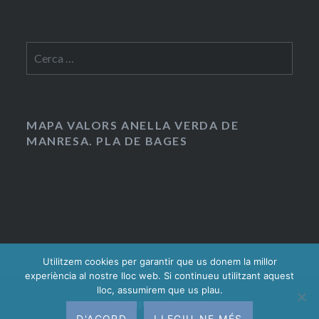
Cerca:
MAPA VALORS ANELLA VERDA DE
MANRESA. PLA DE BAGES
Utilitzem cookies per garantir que us donem la millor
experiència al nostre lloc web. Si continueu utilitzant aquest
lloc, assumirem que us plau.
Gràcies al WordPress.
|
Tema: Dyad 2 per
D'ACORD
LLEGIU-NE MÉS