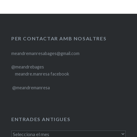
PER CONTACTAR AMB NOSALTRES
meandremanresabages@gmail.com
@meandrebages
meandre.manresa facebook
@meandremanresa
ENTRADES ANTIGUES
Entrades