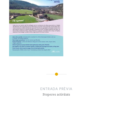
Navegació
d'entrades
ENTRADA PRÈVIA
Properes activitats