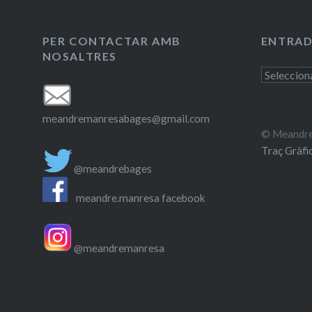
PER CONTACTAR AMB
ENTRAD
NOSALTRES
Entrades
antigues
meandremanresabages@gmail.com
© Meandre
Traç Gràfi
@meandrebages
meandre.manresa facebook
@meandremanresa