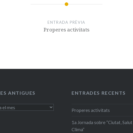
ENTRADA PRÈVIA
Properes activitats
ES ANTIGUES
ENTRADES RECENTS
Properes activitats
1a Jornada sobre “Ciutat, Salut 
Clima”