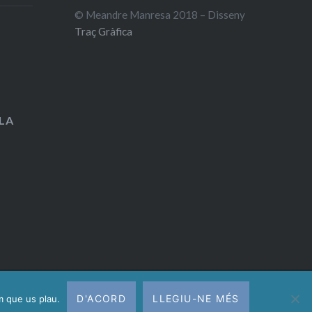
© Meandre Manresa 2018 – Disseny
Traç Gràfica
LA
D'ACORD
LLEGIU-NE MÉS
em que us plau.