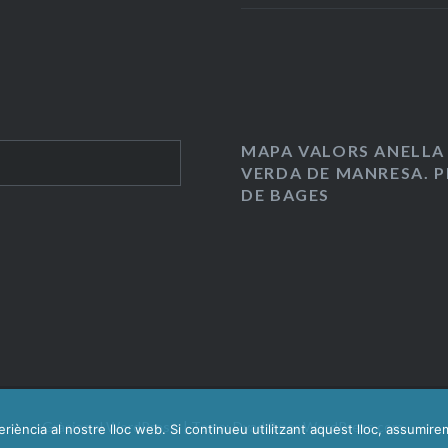
MAPA VALORS ANELLA
VERDA DE MANRESA. P
DE BAGES
Gràcies al WordPress.
|
Tema: Dyad 2 per
WordPress.com
.
riència al nostre lloc web. Si continueu utilitzant aquest lloc, assumir