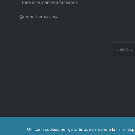
meandre.manresa facebook
@meandremanresa
Cerca:
Utilitzem cookies per garantir que us donem la millor expe