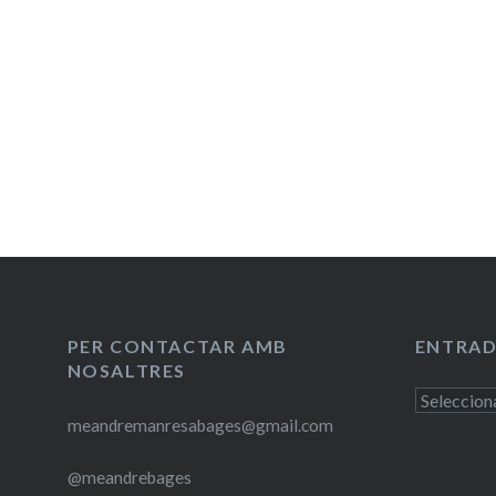
Navegació
d'entrades
PER CONTACTAR AMB
ENTRAD
NOSALTRES
Entrades
meandremanresabages@gmail.com
antigues
@meandrebages