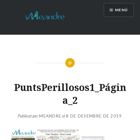
Vés
MENÚ
al
contingut
PuntsPerillosos1_Págin
a_2
Publicat per
MEANDRE
el
8 DE DESEMBRE DE 2019