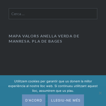
Cerca:
MAPA VALORS ANELLA VERDA DE
MANRESA. PLA DE BAGES
Utilitzem cookies per garantir que us donem la millor
experiència al nostre lloc web. Si continueu utilitzant aquest
lloc, assumirem que us plau.
Gràcies al WordPress.
|
Tema: Dyad 2 per
D'ACORD
LLEGIU-NE MÉS
WordPress.com
.