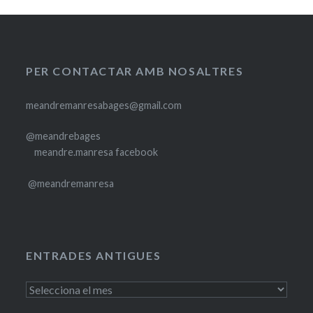
PER CONTACTAR AMB NOSALTRES
meandremanresabages@gmail.com
@meandrebages
meandre.manresa facebook
@meandremanresa
ENTRADES ANTIGUES
Entrades
antigues