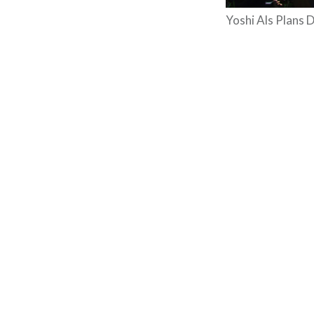
Yoshi Als Plans 
Navegació
d'entrades