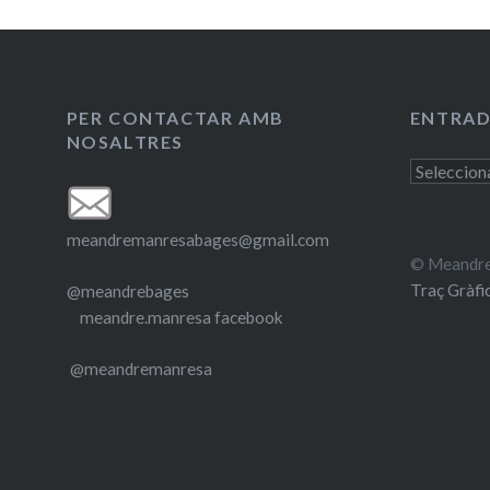
PER CONTACTAR AMB
ENTRAD
NOSALTRES
Entrades
antigues
meandremanresabages@gmail.com
© Meandre
Traç Gràfi
@meandrebages
meandre.manresa facebook
@meandremanresa