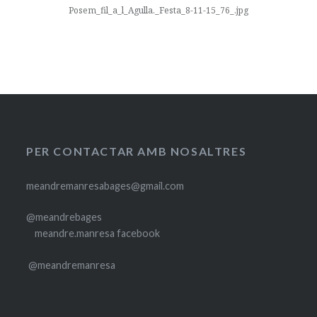
Posem_fil_a_l_Agulla._Festa_8-11-15_76_.jpg
PER CONTACTAR AMB NOSALTRES
meandremanresabages@gmail.com
@meandrebages
meandre.manresa facebook
@meandremanresa