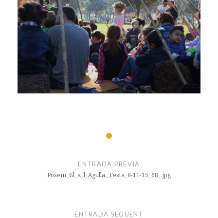
Navegació
d'entrades
ENTRADA PRÈVIA
Posem_fil_a_l_Agulla._Festa_8-11-15_68_.jpg
ENTRADA SEGÜENT