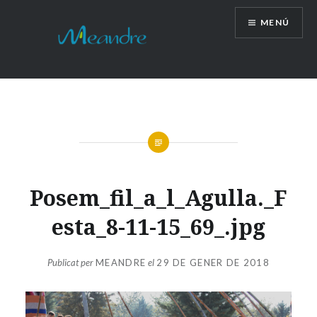
Vés
MENÚ
al
contingut
Posem_fil_a_l_Agulla._F
esta_8-11-15_69_.jpg
Publicat per
MEANDRE
el
29 DE GENER DE 2018