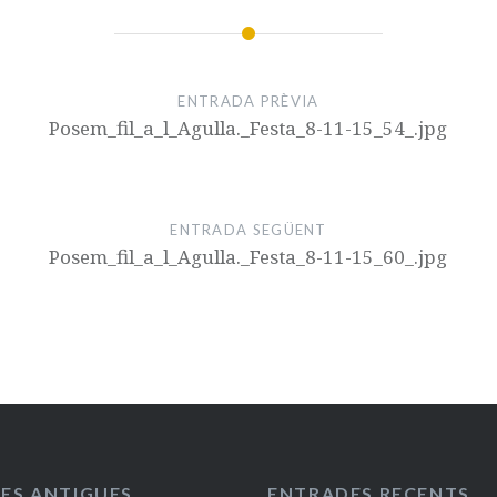
ENTRADA PRÈVIA
Posem_fil_a_l_Agulla._Festa_8-11-15_54_.jpg
ENTRADA SEGÜENT
Posem_fil_a_l_Agulla._Festa_8-11-15_60_.jpg
ES ANTIGUES
ENTRADES RECENTS