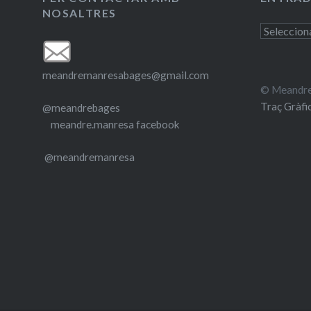
NOSALTRES
Entrades
antigues
meandremanresabages@gmail.com
© Meandre
Traç Gràfi
@meandrebages
meandre.manresa facebook
@meandremanresa