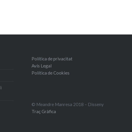
Política de privacitat
Avís Legal
Política de Cookies
i
© Meandre Manresa 2018 – Disseny
Traç Gràfica