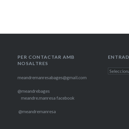
PER CONTACTAR AMB
ENTRAD
NOSALTRES
Entrades
meandremanresabages@gmail.com
antigues
@meandrebages
meandre.manresa facebook
@meandremanresa