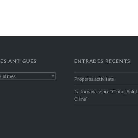
ES ANTIGUES
ENTRADES RECENTS
Properes activitats
1a Jornada sobre “Ciutat, Salut 
Clima”