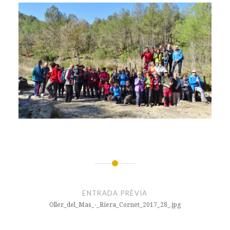
Navegació
d'entrades
ENTRADA PRÈVIA
Oller_del_Mas_-_Riera_Cornet_2017_28_.jpg