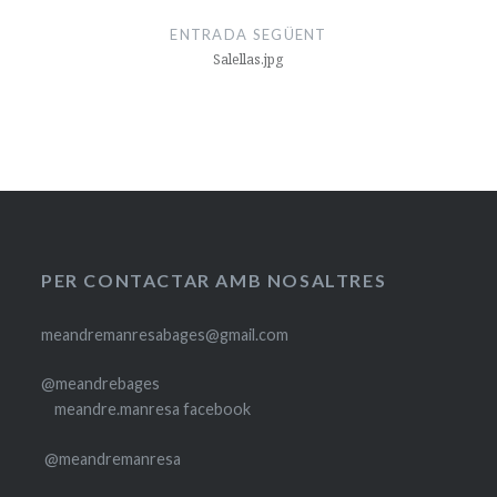
ENTRADA SEGÜENT
Salellas.jpg
PER CONTACTAR AMB NOSALTRES
meandremanresabages@gmail.com
@meandrebages
meandre.manresa facebook
@meandremanresa