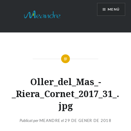
Vés
MENÚ
al
contingut
Oller_del_Mas_-
_Riera_Cornet_2017_31_.
jpg
Publicat per
MEANDRE
el
29 DE GENER DE 2018