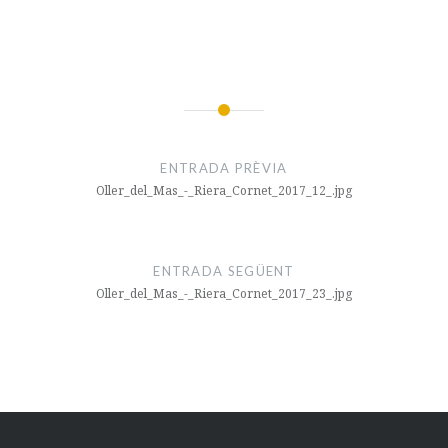
Navegació
d'entrades
ENTRADA PRÈVIA
Oller_del_Mas_-_Riera_Cornet_2017_12_.jpg
ENTRADA SEGÜENT
Oller_del_Mas_-_Riera_Cornet_2017_23_.jpg