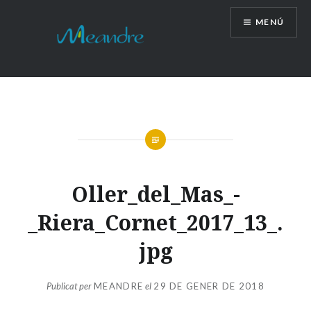
Vés
MENÚ
al
contingut
Oller_del_Mas_-
_Riera_Cornet_2017_13_.
jpg
Publicat per
MEANDRE
el
29 DE GENER DE 2018