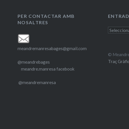
PER CONTACTAR AMB
ENTRAD
NOSALTRES
Entrades
antigues
meandremanresabages@gmail.com
© Meandre
Traç Gràfi
@meandrebages
meandre.manresa facebook
@meandremanresa