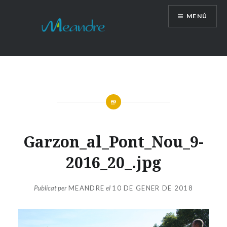
Vés
MENÚ
al
contingut
Garzon_al_Pont_Nou_9-
2016_20_.jpg
Publicat per
MEANDRE
el
10 DE GENER DE 2018