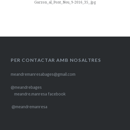
Garzon_al_Pont_Nou_9-2016_35_.jpg
PER CONTACTAR AMB NOSALTRES
meandremanresabages@gmail.com
@meandrebages
meandre.manresa facebook
@meandremanresa