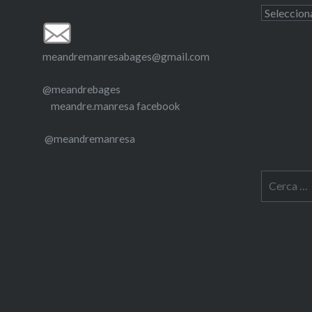
Entrades
antigues
meandremanresabages@gmail.com
@meandrebages
meandre.manresa facebook
@meandremanresa
Cerca: