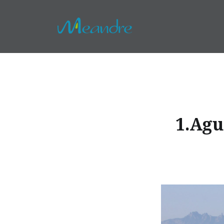
Vés
al
contingut
1.Agu