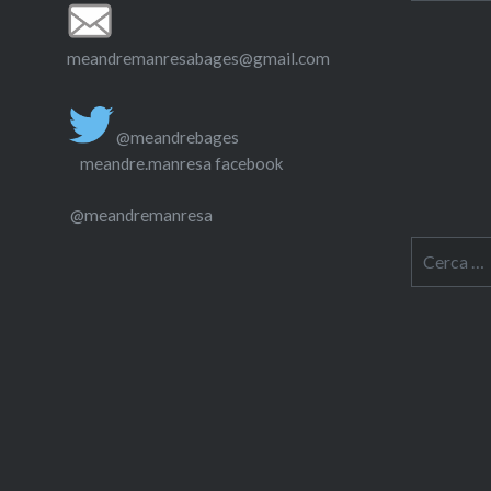
antigues
meandremanresabages@gmail.com
@meandrebages
meandre.manresa facebook
@meandremanresa
Cerca: