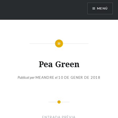
Vés
MENÚ
al
contingut
Pea Green
Publicat per
MEANDRE
el
10 DE GENER DE 2018
Navegació
d'entrades
ENTRADA PRÈVIA