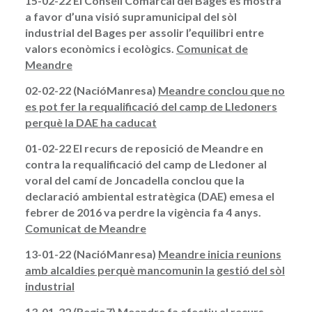
15-02-22 El Consell Comarcal del Bages es mostra
a favor d’una visió supramunicipal del sòl
industrial del Bages per assolir l’equilibri entre
valors econòmics i ecològics.
Comunicat de
Meandre
02-02-22 (NacióManresa)
Meandre conclou que no
es pot fer la requalificació del camp de Lledoners
perquè la DAE ha caducat
01-02-22 El recurs de reposició de Meandre en
contra la requalificació del camp de Lledoner al
voral del camí de Joncadella conclou que la
declaració ambiental estratègica (DAE) emesa el
febrer de 2016 va perdre la vigència fa 4 anys.
Comunicat de Meandre
13-01-22 (NacióManresa)
Meandre inicia reunions
amb alcaldies perquè mancomunin la gestió del sòl
industrial
13-01-22 (Regio7)
Meandre fa efectiu el recurs