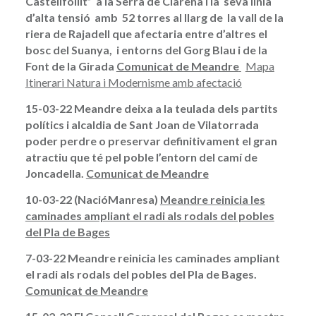
Castellfollit” a la Serra de Clarena i la seva línia
d’alta tensió amb 52 torres al llarg de la vall de la
riera de Rajadell que afectaria entre d’altres el
bosc del Suanya, i entorns del Gorg Blau i de la
Font de la Girada
Comunicat de Meandre
Mapa
Itinerari Natura i Modernisme amb afectació
15-03-22 Meandre deixa a la teulada dels partits
polítics i alcaldia de Sant Joan de Vilatorrada
poder perdre o preservar definitivament el gran
atractiu que té pel poble l’entorn del camí de
Joncadella.
Comunicat de Meandre
10-03-22 (NacióManresa)
Meandre reinicia les
caminades ampliant el radi als rodals del pobles
del Pla de Bages
7-03-22 Meandre reinicia les caminades ampliant
el radi als rodals del pobles del Pla de Bages.
Comunicat de Meandre