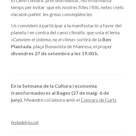
El canvi climàtic ja és una realitat. No hi ha massa
temps per evitar que els nostres filles i fills, netes i nets
n’acabin patint les greus conseqüències
Us convidem a participar a la manifestació a favor del
planeta i en contra del canvi climàtic que sota el lema
«
Canviem el sistema, no el clima
» sortirà de la
Ben
Plantada
, plaça Bonavista de Manresa, el proper
divendres 27 de setembre a les 19.00 h.
En la Setmana de la Cultura i economia
transformadores al Bages (27 de maig- 6 de
juny),
Meandre col.labora amb el
Concurs de Curts
festadelriu.cat