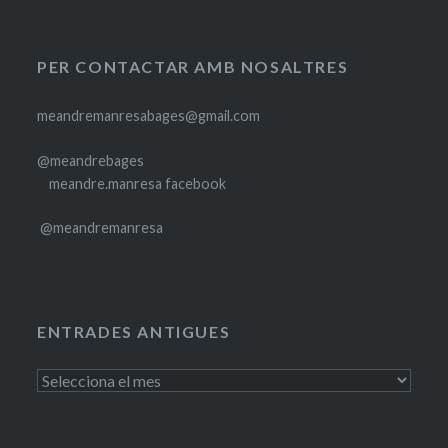
PER CONTACTAR AMB NOSALTRES
meandremanresabages@gmail.com
@meandrebages
meandre.manresa facebook
@meandremanresa
ENTRADES ANTIGUES
Entrades
antigues