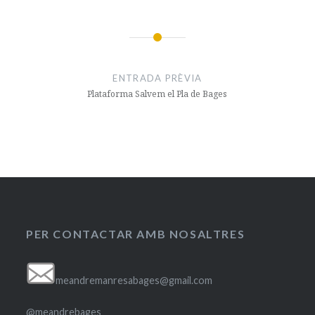
Navegació
d'entrades
ENTRADA PRÈVIA
Plataforma Salvem el Pla de Bages
PER CONTACTAR AMB NOSALTRES
meandremanresabages@gmail.com
@meandrebages