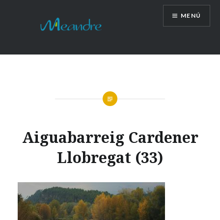
Vés
MENÚ
al
contingut
Aiguabarreig Cardener
Llobregat (33)