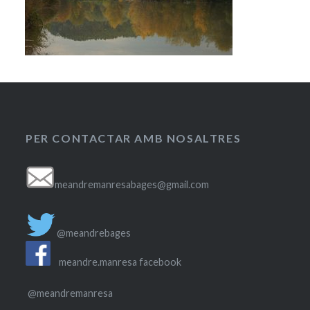
PER CONTACTAR AMB NOSALTRES
meandremanresabages@gmail.com
@meandrebages
meandre.manresa facebook
@meandremanresa