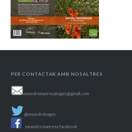
PER CONTACTAR AMB NOSALTRES
meandremanresabages@gmail.com
@meandrebages
meandre.manresa facebook