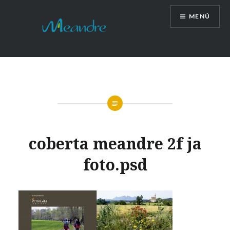
Vés
MENÚ
al
contingut
coberta meandre 2f ja
foto.psd