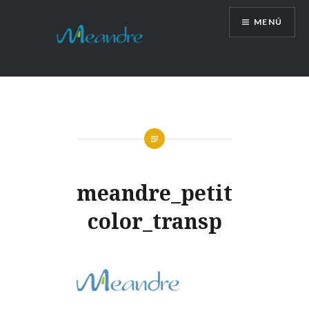
Vés
MENÚ
al
contingut
meandre_petit
color_transp