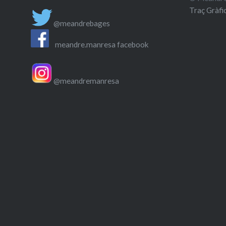
Traç Gràfi
@meandrebages
meandre.manresa facebook
@meandremanresa