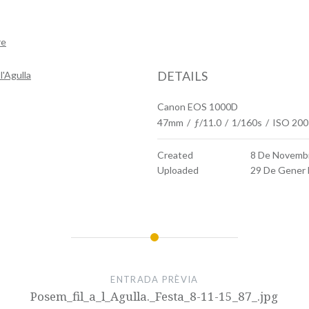
re
DETAILS
l'Agulla
Canon EOS 1000D
47mm
/
ƒ/11.0
/
1/160s
/
ISO 200
Created
8 De Novemb
Uploaded
29 De Gener
ENTRADA PRÈVIA
Posem_fil_a_l_Agulla._Festa_8-11-15_87_.jpg