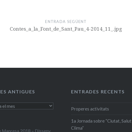
ENTRADA SEGÜENT
Contes_a_la_Font_de_Sant_Pau_4-2014_11_.jpg
ES ANTIGUES
ENTRADES RECENTS
Properes activitats
1a Jornada sobre “Ciutat, Salut 
Clima”
 Manresa 2018 – Disseny