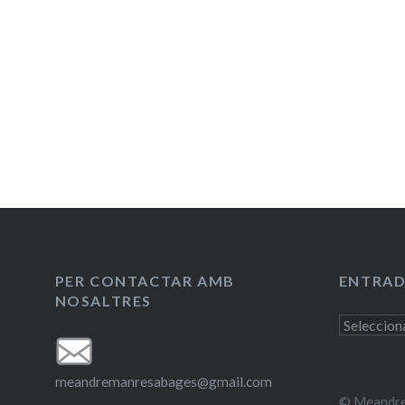
PER CONTACTAR AMB
ENTRAD
NOSALTRES
Entrades
antigues
meandremanresabages@gmail.com
© Meandre