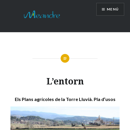
Vés
MENÚ
al
contingut
L’entorn
Els Plans agrícoles de la Torre Lluvià. Pla d’usos