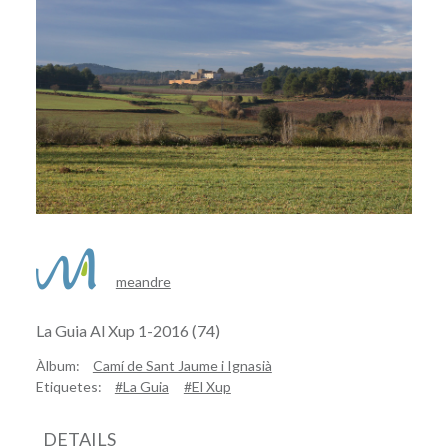
meandre
La Guia Al Xup 1-2016 (74)
Àlbum:
Camí de Sant Jaume i Ignasià
Etiquetes:
#La Guia
#El Xup
DETAILS