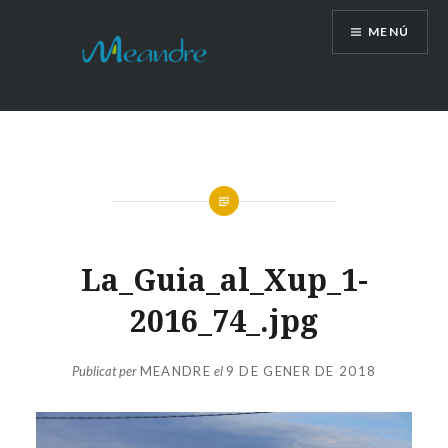
Vés
MENÚ
al
contingut
La_Guia_al_Xup_1-
2016_74_.jpg
Publicat per
MEANDRE
el
9 DE GENER DE 2018