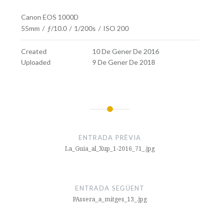
Canon EOS 1000D
55mm
/
ƒ/10.0
/
1/200s
/
ISO 200
Created
10 De Gener De 2016
Uploaded
9 De Gener De 2018
Navegació
d'entrades
ENTRADA PRÈVIA
La_Guia_al_Xup_1-2016_71_.jpg
ENTRADA SEGÜENT
PAssera_a_mitges_13_.jpg