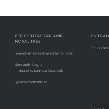
PER CONTACTAR AMB
ENTRAD
NOSALTRES
Entrades
meandremanresabages@gmail.com
antigues
@meandrebages
meandre.manresa facebook
@meandremanresa
Cerca: