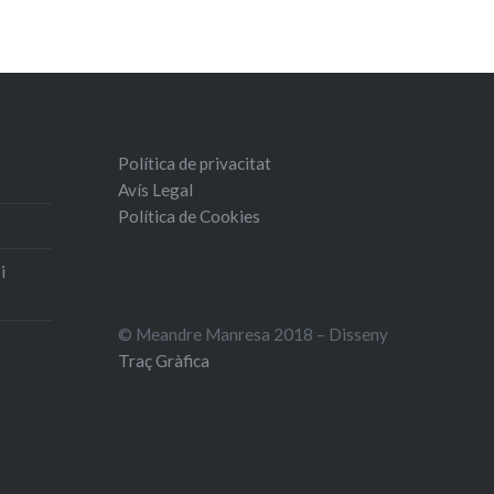
Política de privacitat
Avís Legal
Política de Cookies
i
© Meandre Manresa 2018 – Disseny
Traç Gràfica